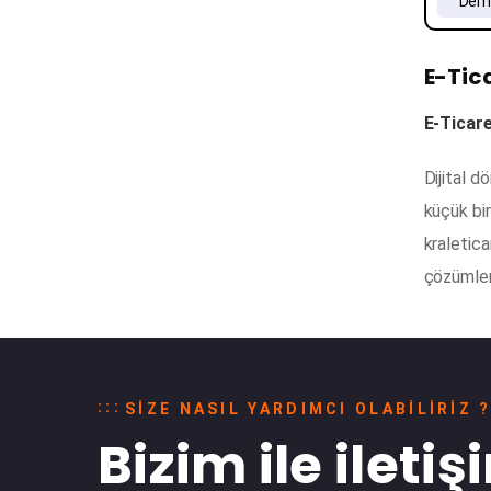
Demo
E-Tica
E-Ticare
Dijital d
küçük bir
kraletica
çözümlerl
SIZE NASIL YARDIMCI OLABILIRIZ 
Bizim ile ileti