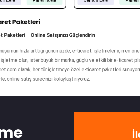
 İncele
Panel İncele
Demo İncele
Panel İ
ret Paketleri
t Paketleri – Online Satışınızı Güçlendirin
önüşümün hızla arttığı günümüzde, e-ticaret, işletmeler için en öneml
 işletme olun, ister büyük bir marka, güçlü ve etkili bir e-ticaret pl
ret.com olarak, her tür işletmeye özel e-ticaret paketleri sunuyoru
e, online satış sürecinizi kolaylaştırıyoruz.
?
şime
İ