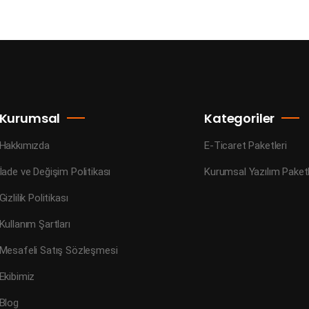
Kurumsal
Kategoriler
Hakkımızda
E-Ticaret Paketleri
İade ve Değişim Politikası
Kurumsal Yazılım Paketl
Gizlilik Politikası
Kullanım Şartları
Mesafeli Satış Sözleşmesi
Ekibimiz
Blog