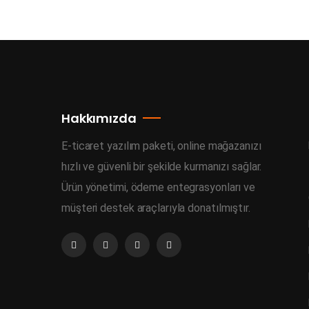
Hakkımızda
E-ticaret yazılım paketi, online mağazanızı
hızlı ve güvenli bir şekilde kurmanızı sağlar.
Ürün yönetimi, ödeme entegrasyonları ve
müşteri destek araçlarıyla donatılmıştır.