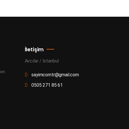
İletişim
Avcılar / İstanbul
eri
sayimcomtr@gmail.com
0505 271 85 61