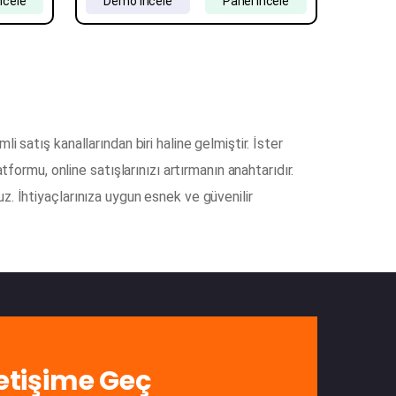
ncele
Demo İncele
Panel İncele
i satış kanallarından biri haline gelmiştir. İster
atformu, online satışlarınızı artırmanın anahtarıdır.
z. İhtiyaçlarınıza uygun esnek ve güvenilir
letişime Geç