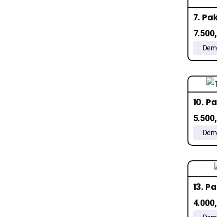
7. Pa
7.500
Demo
10. P
5.500
Demo
13. P
4.000